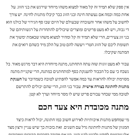
אין ספק שלא תמיד זה קל מאוד למצוא משהו מיוחד שירגש את בני הזוג. על
אחת כמה וכמה אם נעשתה חינה ובני הזוג כבר קיבלו מתנות לחינה. יש צורך
לחשוב על משהו אחר והעובדה שבעולם של היום שבו סף הגירוי של כולנו הוא
די גבוה, ויש לא מעט פריטים ומוצרים שיכולים להתחרות על רגשותיהם של
בני זוג צעירים, הרי שלא תמיד זה קל ומהיר למצוא משהו שבאמת ימשוך את
תשומת ליבם של הזוג הטרי ויעשה להם טוב על הלב מיד כשהם רואים את
המתנה שקיבלו.
עבור לא מעט זוגות שזה עתה התחתנו, מתנה מיוחדת היא דבר מרגש מאוד. בל
נשכח כי עם כל הכבוד להענקת כסף למתחתנים כמתנה, הרי שקניית מתנה
מסוימת יכולה להראות עד כמה אפשר להפתיע לטובה כשמדובר על
הענקת
מתנות לחתונה בצורה אישית
. עבור בני הזוג, הרי שהם יכולים להתרשם
לטובה ממי שבחר עבורם פריט שיש לו מסר מיוחד וערך לא קטן.
מתנה מכובדת היא צעד חכם
מי שמחפש מתנות איכותיות לאירוע חשוב כמו חתונה, יכול לראות כיצד
המגוון של מתנות לחתונה גדל עם השנים. זאת בזכות כך שיש עניין ורצון מצד
אלו שרוצים לחדש ולרגש לבני הזוג. בין אם מדובר בחברים קרובים שמכירים