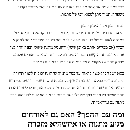
כבר המון שנים את אחד מבני הזוג או את שניהם, ובין אם מדובר בקרובי
משפחה, תמיד ניתן למצוא יופי של מתנות.
לבחור נכון מבין המגוון הנכון
כשאנו מדברים על מתנות מוצלחות, אנו מדברים בעיקר על ההתאמה של
המתנה לאופיים של בני הזוג. אפשר להתייחס בצורה מיוחדת יותר לחתן או
לכלה (אם מכירים אותם באופן אישי) ולהעניק מתנה שאולי תפנה יותר לצד
אחד, אך גם תהיה קשורה בצורה מיוחדת לבן הזוג השני. כך יוצרים אלמנט
מספק יותר של מקוריות ויצירתיות עבור שני בני הזוג גם יחד.
בסופו של דבר אפשר לראות עד כמה מתנות לחתונה יכולות ליצור תהודה
חיובית גדולה בכל אירוע. בני זוג שקיבלו מתנה אישית שמיד יודעים ממי היא
הגיעה, או זוג שזה עתה פתחו אריזה של פריט מרגש מאוד, יוכלו לשמוח הרבה
יותר מאשר כל סכום כסף שקבלו. זאת בזכות הפנייה האישית לבני הזוג דרך
מתנה עם ערך אמיתי.
ומה עם ההפך? האם גם לאורחים
מגיע מתנות או איזשהיא מזכרת