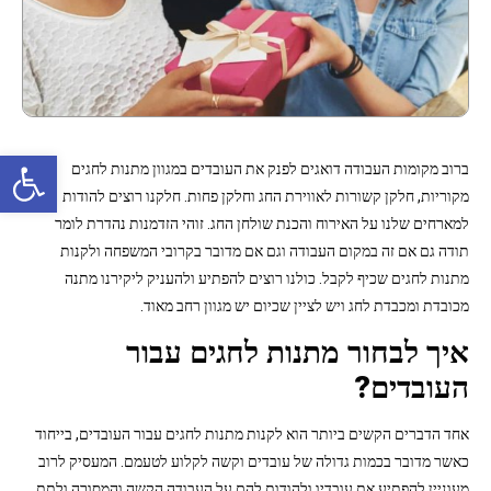
פתח סרגל נגישות
ברוב מקומות העבודה דואגים לפנק את העובדים במגוון מתנות לחגים
מקוריות, חלקן קשורות לאווירת החג וחלקן פחות. חלקנו רוצים להודות
למארחים שלנו על האירוח והכנת שולחן החג. זוהי הזדמנות נהדרת לומר
תודה גם אם זה במקום העבודה וגם אם מדובר בקרובי המשפחה ולקנות
מתנות לחגים שכיף לקבל. כולנו רוצים להפתיע ולהעניק ליקירנו מתנה
מכובדת ומכבדת לחג ויש לציין שכיום יש מגוון רחב מאוד.
איך לבחור מתנות לחגים עבור
העובדים?
אחד הדברים הקשים ביותר הוא לקנות מתנות לחגים עבור העובדים, בייחוד
כאשר מדובר בכמות גדולה של עובדים וקשה לקלוע לטעמם. המעסיק לרוב
מעוניין להפתיע את עובדיו ולהודות להם על העבודה הקשה והמסורה ולתת