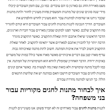
מעט מאוירת החג גם בארגון בו הם עובדים. כמו כן, עם הזמן העובדים קיבלו
מידי שנה סוגים שונים של מתנות והמעסיק פחות מעוניין לחזור ולתת מתנות
שכבר ניתנו או שדומות למתנות עבר. הוא מעוניין לחדש והלפתיע את
העובדים. הדרך הנכונה לקנות מתנות לחגים עבור העובדים היא קודם להגדיר
מה התקציב שלכם. כאשר תפנו למקום שמכין מארזים עבור חברות וארגונים,
הדבר הראשוני שיאלו אתכם יהיה שאלת התקציב. כאשר התקציב מוגדר
הרבה יותר קל להכווין אתכם למארזים אשר יתאימו לתקציב. לאחר שאלת
התקציב חשוב לברר את איכות המתנה. חשוב לתת מתנה שאיכותה גבוה.
עדיף מארז קטן עם דברים איכותיים מאשר מארז אשר כולל כמות של מוצרים
באיכות ירודה. הדבר האחרון שמומלץ לוודא הוא השימושיות של המתנה. אין
כמו לקבל מתנה שימושית ולא כזאת שאין מה לעשות בה. כאשר אתם קונים
מתנות לחגים עבור העובדים חישבו האם במתנה יש את שלושת התנאים
הללו. כך תגיעו למתנה נהדרת עבורם.
איך לבחור מתנות לחגים מקוריות עבור
בני משפחה?
לקנות
מתנות לחגים
עבור מארחים זה לא תמיד פשוט. אנו מעוניינים לקנות