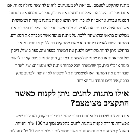
מתנה שתקלע לטעמם, עם זאת לא מעוניינים להגיע להוצאה גדולה מאוד. אם
אתם מכירים היטב את המארח ויודעים את צרכיו, סביר שתמצאו את המתנה
הנכונה עבורו. אך אם זה לא כך, ודאי תרצו לקנות מתנה מקורית ושימושית
אשר מתאימה לו ועם זאת לא יקרה מידי אשר תביך את המארח ואתכם. אנו
ממליצים בראש ובראשונה ללכת על מתנה צנועה אשר מכבדת את המאורע.
המתנה הפופולארית ביותר היא מארז ממתקים הכולל יין או חפץ נוי. אך
בהחלט ניתן להיות מקוריים ולפנק את המארח בספר טוב, ספר בישול, דיסק
של זמר אהוב או סט מפנק של מצעים. כמו כן, ניתן לפנק בגיפט קארד לרשת
ביגוד או כלי בית, כך שהמארח יוכל לבחור מתנה לפי טעמו האישי. לאחר
שבחרתם את המתנה האולטימטיבית אל תשכחו לארוז יפה ולכתוב פתק
ברכה, איחולים ותודה על האירוח.
אילו מתנות לחגים ניתן לקנות כאשר
התקציב מצומצם?
אם התקציב שלכם דל ואינכם רוצים להגיע בידיים ריקות, דעו לכם שיש
אפשרות נהדרת לקנות מתנות לחגים בתקציב נמוך עד 100 ש”ח. חנויות
האונליין מציעות מתנות מגוונות אשר מתחילות בעלויות של 10 ש”ח ועולות