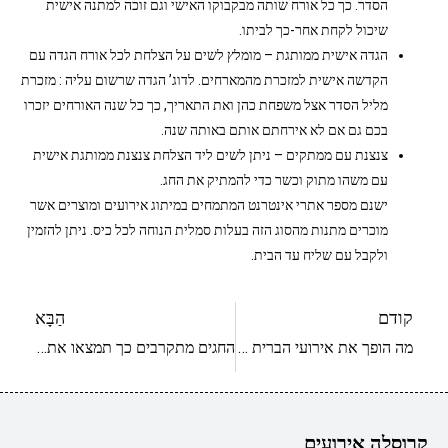
הסדר. כך כל אורח שותה מבקבוקו האישי וגם זוכה למתנה אישית
שיכול לקחת אחר-כך לביתו.
הגדה אישית ממותגת – מומלץ לשים על הצלחת לכל אורח הגדה עם
הקדשה אישית למזכרת מהמארחים. לדוג’ הגדה שרשום עליה : מזכרת
מליל הסדר אצל משפחת כהן ואת התאריך, כך כל שנה האורחים יזכרו
בכם גם אם לא אירחתם אותם באותה שנה.
צנצנת עם ממתקים – ניתן לשים ליד הצלחת צנצנת ממותגת אישית
עם משהו מתוק וכשר כדי להמתיק את החג.
ישנם מספר אתרי אינטרנט המתמחים במיתוג אירועים ומוצרים אשר
מוכרים מתנות מהסוג הזה בעלות סמלית הנוחה לכל כיס. ניתן להזמין
ולקבל עם שליח עד הבית.
קודם
הַבָּא
מה הופך את אירועי הברית והבריתה לכל כך מיוחדים?
החגים מתקרבים כך תמצאו את מתנות החג השוות ביותר
קרוסלה אירועים