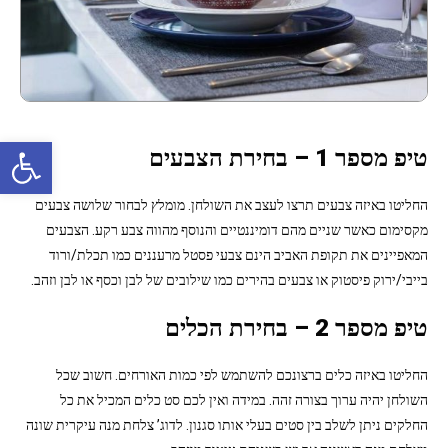
פתח סרגל נגישות
טיפ מספר 1 – בחירת הצבעים
החליטו באיזה צבעים תרצו לעצב את השולחן. מומלץ לבחור שלושה צבעים
מקסימום כאשר שניים מהם דומיננטיים והנוסף מהווה צבע רקע. הצבעים
המאפיינים את תקופת האביב הינם צבעי פסטל מרעננים כמו תכלת/ורוד
בייבי/ירוק פיסטוק או צבעים בהירים כמו שילובים של לבן וכסף או לבן וזהב.
טיפ מספר 2 – בחירת הכלים
החליטו באיזה כלים ברצונכם להשתמש לפי כמות האורחים. חשוב שכל
השולחן יהיה ערוך בצורה זהה. במידה ואין לכם סט כלים המכיל את כל
החלקים ניתן לשלב בין סטים בעלי אותו סגנון. לדוג’ צלחת מנה עיקרית שונה