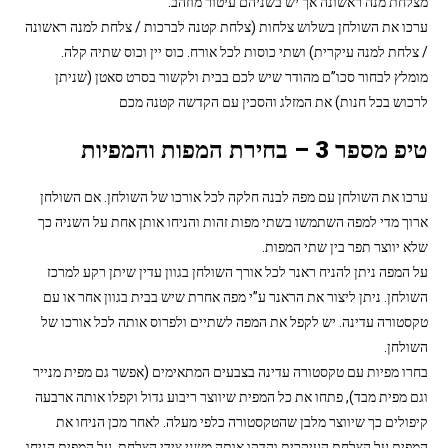
מצלחת מנה ראשונה אך יש בשניהם עיטור מוזהב.
ערכו את השולחן בשלוש צלחות (צלחת קטנה לברכות / צלחת למנה ראשונה
/ צלחת למנה עיקרית) ושתי כוסות לכל אורח. כוס יין וכוס שתיה קלה.
מומלץ לבחור סכו”ם מהודר שיש לכם בבית ולקשור בסרט סאטן (שניתן
לרכוש בכל חנות) את המזלג והסכין עם הקדשה קטנה מכם
טיפ מספר 3 – בחירת המפות והמפיות
ערכו את השולחן עם מפה לבנה חלקה לכל אורכו של השולחן. אם השולחן
ארוך מדי למפה השתמשו בשתי מפות זהות והניחו אותן אחת על השניה כך
שלא יווצר תפר בין שתי המפות.
על המפה ניתן להניח ראנר לכל אורך השולחן בגוון עדין שיתן רקע למרכז
השולחן. ניתן ליצור את הראנר ע”י מפה אחרת שיש בבית בגוון אחר או עם
טקסטורה עדינה. יש לקפל את המפה לשתיים ולפרוס אותה לכל אורכו של
השולחן.
בחרו מפיות עם טקסטורה עדינה בצבעים המתאימים (אפשר גם מפית מנייר
וגם מפית מבד), פתחו את כל המפית שיווצר ריבוע גדול וקפלו אותה ארבעה
קיפולים כך שיווצר מלבן שהטקסטורה כלפי מעלה. לאחר מכן הניחו את
המפית על הצלחת העיקרית והדקו אותה משני צידי הצלחת. על המפית הניחו