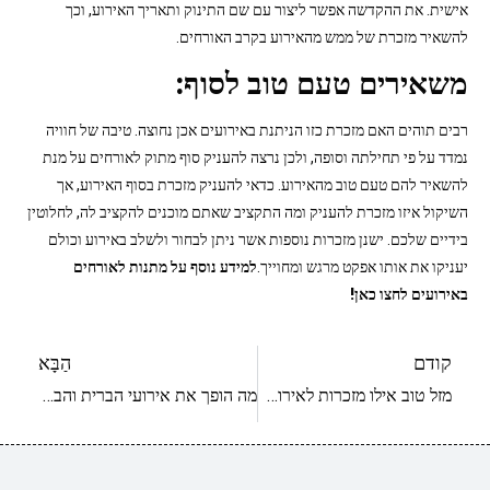
אישית. את ההקדשה אפשר ליצור עם שם התינוק ותאריך האירוע, וכך
להשאיר מזכרת של ממש מהאירוע בקרב האורחים.
משאירים טעם טוב לסוף:
רבים תוהים האם מזכרת כזו הניתנת באירועים אכן נחוצה. טיבה של חוויה
נמדד על פי תחילתה וסופה, ולכן נרצה להעניק סוף מתוק לאורחים על מנת
להשאיר להם טעם טוב מהאירוע. כדאי להעניק מזכרת בסוף האירוע, אך
השיקול איזו מזכרת להעניק ומה התקציב שאתם מוכנים להקציב לה, לחלוטין
בידיים שלכם. ישנן מזכרות נוספות אשר ניתן לבחור ולשלב באירוע וכולם
יעניקו את אותו אפקט מרגש ומחוייך.
למידע נוסף על מתנות לאורחים
באירועים לחצו כאן!
קודם
הַבָּא
מזל טוב אילו מזכרות לאירועים מתאימות לברית
מה הופך את אירועי הברית והבריתה לכל כך מיוחדים?