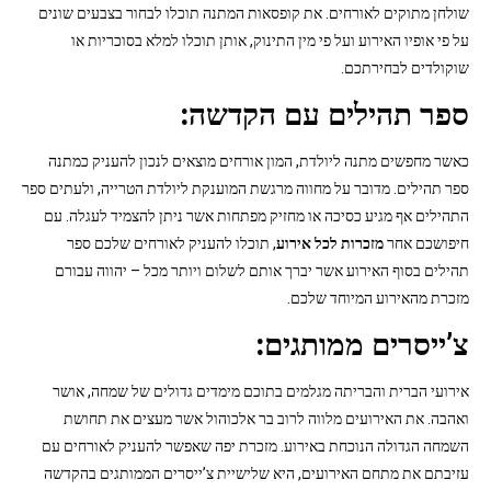
שולחן מתוקים לאורחים. את קופסאות המתנה תוכלו לבחור בצבעים שונים
על פי אופיו האירוע ועל פי מין התינוק, אותן תוכלו למלא בסוכריות או
שוקולדים לבחירתכם.
ספר תהילים עם הקדשה:
כאשר מחפשים מתנה ליולדת, המון אורחים מוצאים לנכון להעניק כמתנה
ספר תהילים. מדובר על מחווה מרגשת המוענקת ליולדת הטרייה, ולעתים ספר
התהילים אף מגיע כסיכה או מחזיק מפתחות אשר ניתן להצמיד לעגלה. עם
חיפושכם אחר
מזכרות לכל אירוע
, תוכלו להעניק לאורחים שלכם ספר
תהילים בסוף האירוע אשר יברך אותם לשלום ויותר מכל – יהווה עבורם
מזכרת מהאירוע המיוחד שלכם.
צ’ייסרים ממותגים:
אירועי הברית והבריתה מגלמים בתוכם מימדים גדולים של שמחה, אושר
ואהבה. את האירועים מלווה לרוב בר אלכוהול אשר מעצים את תחושת
השמחה הגדולה הנוכחת באירוע. מזכרת יפה שאפשר להעניק לאורחים עם
עזיבתם את מתחם האירועים, היא שלישיית צ’ייסרים הממותגים בהקדשה