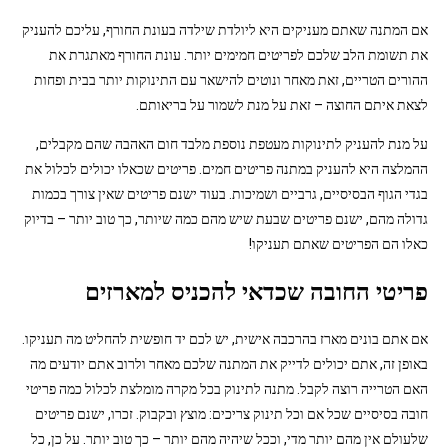
אם המתנה שאתם מעניקים היא ליולדת שילדה בעונת החורף, עליכם להעניק
את תשומת הלב שלכם לפריטים חמימים יותר. עונת החורף מאתגרת את
ההורים הטריים, זאת מאחר ונוטים להישאר עם התינוקות יותר בבית ופחות
לצאת איתם החוצה – זאת על מנת לשמור על בריאותם.
על מנת להעניק לתינוקות מעטפת נוספת מלבד חום האהבה שהם מקבלים,
ההמלצה היא להעניק במתנה פריטים חמים. פריטים שכאלו יכולים לכלול את
בגדי הגוף הבסיסיים, גרביים ושמיכות. בעוד ישנם פריטים שאין צורך בכמות
גדולה מהם, ישנם פריטים שבעת שיש מהם כמה שיותר, כך טוב יותר – בדיוק
כאלו הם הפריטים שאתם תעניקו!
פריטי החובה שכדאי להכניס למארזים
אם אתם בונים מארז בהרכבה אישית, יש לכם יד חופשית להחליט מה תעניקו.
באופן זה, אתם יכולים לדייק את המתנה שלכם מאחר ולרוב אתם יודעים מה
האם הטרייה רוצה לקבל. מתנה לתינוק בכל מקרה מומלצת לכלול כמה פריטי
חובה בסיסיים שכל אם וכל תינוק צריכים: מוצץ ובקבוק. זכרו, ישנם פריטים
שלעולם אין מהם יותר מדי, וככל שיהיה מהם יותר – כך טוב יותר. על כן, כל