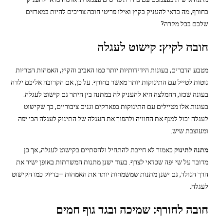
בחורף, מה כדאי להעניק בקיץ ואילו פריטי חובה צריכים להיות במארזים
שלכם בכל מקרה?
חובה לקיץ: קישוט לעגלה
מטבע הדברים, בעונות הידידותיות יותר כמו האביב והקיץ, האמהות הטריות
נוטות לטייל עם התינוקות יותר מאשר בחורף. על כן, אם הקרובה אליכם ילדה
בעונה שכזו, ההמלצה היא להעניק לה במתנה בין היתר גם קישוט לעגלה.
בעונות אלו מטיילים עם התינוקות בפארקים וגנים ציבוריים, כך שקישוט
לעגלה יכול למנף את החוויה ולהפוך את העגלה של התינוק לעגלה הכי יפה
ומעוצבת שיש.
מתנה לתינוק
כאמור לא חייבת להתחיל ולהסתיים בקישוט לעגלה, אך כן
מדובר על שי יפה שכדאי לצרף. בעוד ישנן מתנות המשרתות באופן ישיר את
הרך הנולד, גם ישנן מתנות שמשמחות יותר את האמהות –בדיוק כמו הקישוט
לעגלה.
חובה לחורף: שמיכה ובגד גוף חמים