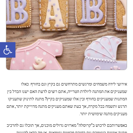
פתח סרגל נגישות
אירועי לידה משמחים ומרגשים מתרחשים גם בקיץ וגם בחורף. כאלו
שמעניקים את המתנה ליולדת הטרייה, אתם רוצים לדעת האם ישנו הבדל בין
המתנות שמעניקים בחורף ובין אלו שמעניקים בקיץ? מתנה לתינוק שתעניקו
תרגש ותשמח בכל מקרה, אך בעת שאתם מעניקים מתנה מדוייקת יותר, אתם
מעניקים מתנה שימושית יותר.
באפשרותכם לרכוש ב”קרוסלה” מארזים גדולים מוכנים, אך תוכלו גם להרכיב
מתנה אישית בעצמכם עם בחירת פריטים עצמאית. אז מה כדאי להעניק