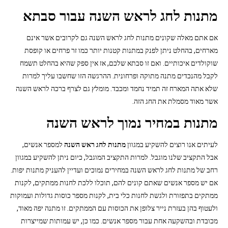
מתנות לחג לראש השנה עבור סבתא
אם אתם מאלה שקונים מתנות לחג לראש השנה גם לקרובים אשר אינם
מארחים, בהחלט ניתן לפנק במתנות קטנות יותר כמו זר פרחים או קופסת
שוקולדים איכותיים. ואם זו סבתא שלכם, אז אין ספק שהיא בהחלט תשמח
לקבל מהנכדים מתנה מתוקה ופרחונית. ההרגשה הזו שחשבו עליך למרות
שלא אתה המארח זה תמיד נחמד ומכבד. מומלץ גם לצרף ברכה לראש השנה
אשר מאוד מסמלת את החג הזה.
מתנות במחיר נמוך לראש השנה
לעיתים אנו רוצים להשקיע במגוון
מתנות לחג ראש השנה
למספר אנשים,
אבל התקציב שלנו מוגבל. למרות התקציב המוגבל, כיום ניתן להשקיע במגוון
רחב של מתנות לחג לראש השנה במחירים נמוכים ועדיין להעניק מתנות יפות.
אם יש מספר אנשים שאתם קונים להם, תוכלו ללכת לחנות ממתקים, לקנות
ממתקים בתפזורת ולגשת לחנות כלי בית, לקנות מספר כוסות גדולות ועמוקות
ולעטוף בהן בעזרת נייר צלופן את הכוסות עם הממתקים. זו מתנה יפה מאוד,
מכובדת ובהשקעה אחת עבור מספר אנשים. כמו כן, יש עמותות שמייצרות