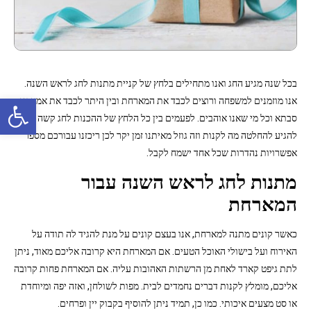
בכל שנה מגיע החג ואנו מתחילים בלחץ של קניית מתנות לחג לראש השנה.
פתח סרגל נגישות
אנו מוזמנים למשפחה ורוצים לכבד את המארחת ובין היתר לכבד את אמא או
סבתא וכל מי שאנו אוהבים. לפעמים בין כל הלחץ של ההכנות לחג קשה לנו
להגיע להחלטה מה לקנות וזה גוזל מאיתנו זמן יקר לכן ריכזנו עבורכם מספר
אפשרויות נהדרות שכל אחד ישמח לקבל.
מתנות לחג לראש השנה עבור
המארחת
כאשר קונים מתנה למארחת, אנו בעצם קונים על מנת להגיד לה תודה על
האירוח ועל בישולי האוכל הטעים. אם המארחת היא קרובה אליכם מאוד, ניתן
לתת גיפט קארד לאחת מן הרשתות האהובות עליה. אם המארחת פחות קרובה
אליכם, מומלץ לקנות דברים נחמדים לבית. מפות לשולחן, ואזה יפה ומיוחדת
או סט מצעים איכותי. כמו כן, תמיד ניתן להוסיף בקבוק יין ופרחים.