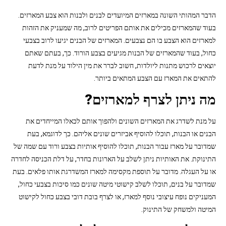
הדבר המהותי השונה במארזים המיועדים לבנים ולבנות הוא צבע המארזים.
בעוד שהמארזים מכילים את אותם הפריטים לרוב, מה שמעניק את הזהות
למארזים הוא הצבע בו הם נצבעים. המארזים של הבנים יגיעו לרוב בצבעי
כחול, בעוד שהמארזים של הבנות מגיעים בצבע הורוד. כך, בעתם שאתם
יוצאים לרכוש מתנות ליולדות, חשוב לברר את מין הילוד על מנת לדעת
להתאים את המארז עם הצבע המתאים ביותר.
מה ניתן לצרף למארזים?
על מנת לשדרג את המארזים השונים ולהפוך אותם לכאלו המייחדים את
הבנים או הבנות, תוכלו להוסיף אביזרים שונים אליהם. כך לדוגמא, בעת
שמדובר על מארז עבור הבנות, תוכלו להוסיף אותיות בצבע ורוד עם שמה של
התינוקת. את האותיות ניתן לשלב על הארונות בחדר, על דלת הכניסה לחדרה
או על העגלה. מדובר על תוספת מקסימה למארז המשדרגת אותו פלאים. בעת
שמדובר על בנים, תוכלו לשלב קישוטי מיטה שונים כמו סיכות בצבעי כחול,
המעניקים נופח עיצובי נוסף למארז, או לצרף בובת דובי בצבע כחול לקישוט
המיטה ולמשחק של התינוק.