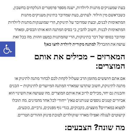
בעת שמעניקים מתנות ליולדות, ישנה מספר פרמטרים הנלקחים בחשבון,
כשבראשם מין הילוד. לעתים, בעת שמדובר בתינוק מעניקים מתנות
המתאימות לבנים, ובעת שמדובר על תינוקת, הרי שמוענקות מתנות ליולדות
המתאימות לבנות. חשוב להבין, כי בסיס המתנה הוא אותו הבסיס, ומאחר
ומדובר בסופו של דבר בתינוקות, הרי שהמתנות כמעט וזהות. מה בכל זאת
פתח סרגל נגישות
עושה את ההבדל?
למתנה מקורית ליולדת לחצו כאן!
המארזים – מכילים את אותם
המוצרים:
אם אתם חוששים מהזמן הרב שעלול לקחת לכם לבחור מתנה לתינוק או
מתנה לתינוקת, חשוב שתדעו שמארזי המתנה המיועדים לתינוקות – הבנים
והבנות גם יחד, מכילים לרוב את אותם המוצרים. מה שעושה את השינוי הוא
אביזרים קטנים נוספים שנותנים טאץ’ ייחודי לכל אחד מהמינים. מה תוכלו
למצוא במארזים? מוצצים, בקבוקים, בגדי גוף מפנקים, גרביים, כובעים,
קישוטים לעגלה ואפילו מארזי שוקולדים לטובת פינוק ההורים הטריים.
מה שונה? הצבעים: