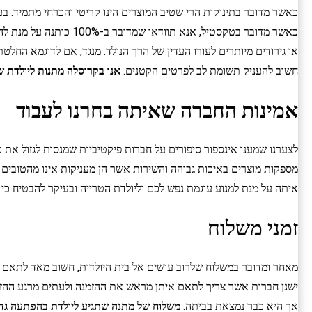
כאשר מדובר בתינוקות הרי שטיב המוצרים הינו קריטי והכרחי מתמיד. 
כאשר מדובר בטקסטיל, 
או גירודים מיותרים לעורו העדין של הרך הנולד. מנגד, אם לדוגמא החל
חשוב להעניק תשומת לב לפרטים הקטנים.
אנו
בקרוסלה מתנות ליולדת ש
אמינות החברה שאיתה בחרנו לעבוד
לצערנו שמענו אינספור סיפורים על חברות פיקטיביות שמנסות לגזול את כ
מספקות מוצרים באיכות גבוהה והשירות אשר הן מעניקות אינו מהטובים
איתה על מנת למנוע עוגמת נפש לכם וליולדת הטרייה ובעיקר להבטיח כי
זמני משלוח
מאחר ומדובר במשלוח שלרוב עושים אל בית היולדות, חשוב מאד לתאם ב
ישנן חברות אשר צריך לתאם איתן מראש את ההזמנה ולעתים מרגע ההזמנה
אך היא כבר נמצאת בביתה.
משלוח של מתנה שתגיע ליולדת בהפתעה גד