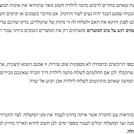
בעת שאתם בוחרים לרכוש מתנה ליולדת חשוב מאד שתוודאו את איכות המוצ
אנא תוודאו שמדובר ב-100% כותנה על מנת להבטיח שמגע הבגד יהיה נעים לעור התינוק. אם מדובר
טתם לפנק דווקא את האם ולשלוח לה זר מתוק של שוקולדים, בדקו שהינם עד
מים דגש על טיב המוצרים
ומשווקים רק את המוצרים הטובים ביותר עבור הא
ספי הרוכשים ובתמורה לא מספקות שום שירות. זו אמנם דוגמא קיצונית, אך 
 שתקבלו. לכן אם החלטתם לשלוח מתנה ליולדת דרך חברה שאינכם מכירים,
 המתנה שאתם מתרגשים לשלוח ליולדת אכן תגיע אל יעדה.
וודאות עם החברה אשר איתה בחרנו לעבוד את זמני המשלוח. לצד החברות 
 ועד המשלוח יכולים לעבור מספר ימים. לכן חשוב לוודא תאריך מדויק למש
ולה
.