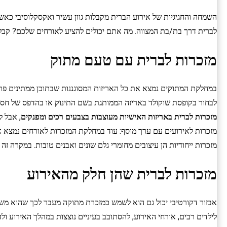
השמחה והחגיגיות של אירוע הברית מקבלות גוון עשיר ואקסקלוסיבי כא
לברית דרך בת/בת המצווה. מה אתם יכולים להציע לאורחים שלכם? קבלו
מזכרות לברית עם טעם מתוק
במחלקת המתוקים נמצא את כל האריזות המסוגננות שבתוכן ממתינים פרלי
לבחור בקופסת שוקולד באריזה הממותגת בשם התינוק או בהדפס של חסידה
מזכרות לברית באריזות האישיות מעוצבות בצבעים רכים ומפנקים
, אבל ל
מזכרות לאירועים עם ערך מוסף: עוד במחלקת המזכרות לאורחים נמצא א
מזכרות ייחודיות הן עיצובים מחומרי גלם שונים ואבנים טובות. במקרה זה
מזכרות לברית שהן חלק מהאירוע
אבזור דקורטיבי יכול גם הוא לשמש כמזכרת מתוקה מעבר לכך שהוא משתל
לילדים רבים, אורחי האירוע, להסתובב בעיניים נוצצות במהלך האירוע ולה