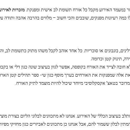
שר במעמד האירוע מקבל כל אורח תשומת לב אישית ומפנקת.
מזכרות לאירוע
 כמה רעיונות מפנקים, שובבים והכי חשוב – מלווים בהרבה אהבה ותודה 
נים, בונבונים או סוכריות. כל אחד אוהב לקבל משהו מתוק כתשומת לב, ו
, תינוק קטן וכדומה.
א חובה לצייד את האורח בקופסה, אפשר לגוון בעיצוב שונה כגון דלי או בקב
ת אלה שמפנקות את האורחים בערך מוסף כגון שי- ספר תהילים קטן הארוז 
 מדובר בטאצ’ אקסקלוסיבי מיוחד שיכול להיות מוצמד לתיק האורח.
ב בעיצוב הכללי של האירוע. אנחנו לא מתכוונים לבלוני הליום בצורת מוצ
מתין לבלון ששמור להם, אבל אנחנו כן מתכוונים לאביזרים כגון מחזיקי מפיו