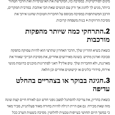
מקום לפוליטיקות. במסיבה כזו, המקדשת את האינטימיות ואת הדבר הטהור
ביותר, מגיע לך לחגוג אך ורק עם הנשים שאת הכי אוהבת. במרבית המקרים,
הרכב המשתתפות במסיבה מבוסס על החברות הטובות שחגגו איתך את
מסיבת הרווקות + בנות משפחה קרובות.
2.התרחקי כמה שיותר מהפקות
מורכבות
כשאת בשיא ההריון שלך, הדבר האחרון שתרצי הוא להיות עסוקה בהפקה
סבוכה וארגון מתיש. בשונה מאירועים אחרים, את מסיבת הבייבי שאוור את
מארגנת, ולא החברות שלך. טיפ אליך? דאגי לפתרונות מוכנים כדוגמת מגשי
אירוח, סידורי בלונים או קישוטים אחרים וכן הלאה.
3.חגיגה בבוקר או בצהריים בהחלט
עדיפה
כשאת בהריון, את צריכה להסתגל למצב גופני חדש וגם לאורח חיים קצת שונה
מזה שאת מכירה. גם אם היית רגילה להיות בחורה מאוד פעלתנית, סביר מאד
כי במשך היום תחושי בעייפות טבעית לחלוטין. מסיבה בשעות הערב ככל