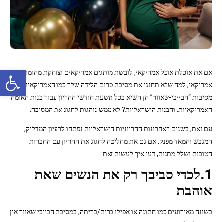
פתח סרגל נגישות
אם את אוכלת אוכל אמריקאי, לובשת מותגים אמריקאים וצוחקת מהומור
אמריקאי, למה שלא תחגגי את מסיבת טרום הלידה שלך כמו האמריקאיות?
מסיבות “הבייבי-שאוור” הן השיא בכל תשעת חודשי ההריון עבור בנות האומה
האמריקאיות. והבנות הישראליות? לא ממש נוהגות לחגוג את המסיבה.
עם זאת, בשנים האחרונות ההריוניות הישראליות נפתחו לרעיון המדליק,
המגבש והמאד מפנק. אם גם את מחליטה לחגוג את ההריון עם החברות
הטובות ושלל מתנות, דעי איך לעשות זאת:
1.לכדי סביבך רק את הנשים שאת
אוהבת
בשונה מאירועים כמו חתונה או אפילו ברית/בריתה, במסיבת הבייבי שאוור אין