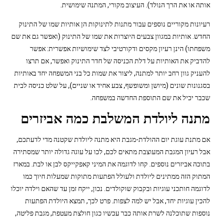
אותה או את הרך הנולד). העיצוב מקורי, המתנה שימושית.
רעיונות מקוריים נוספים עבור מתנות לתינוקות הן אותיות שמו של התינוק
החדש. אותיות במגוון צבעים היוצרות את שמו של התינוק (ואפשר גם את שם
משפחתו) הינן רעיון מקסים ודקורטיבי לצד שימושיות אפשרית: אפשר
להדביק את האותיות על דלת הכניסה של חדר התינוק ואפשר, אם תרצו
להעניק גוון רחב יותר למתנה, ליצור את שמות כל בני המשפחה יחד באותיות
בסגנונות שונים (מיושן ומשופשף, צבע אחיד או שניים), על שלט כניסה לבית
שכבר יכיל את שם התוספת החדשה במשפחה.
מתנה ליולדת המשלבת כמה אביזרים
אם מתנת עוגת יום ההולדת-מגבת היא מתנה ליולדת שקטנה מדי לדעתכם,
אבל רעיון המגבת המעוצבת מתאים לכם, לכו על עוגה גדולה יותר שמסתירה
בתוכה אביזרים נוספים. קחו לדוגמה את המיני קאפקייקס לבן או לבת. במארז
המתוק הזה ממתינים ליולדת ולעולל הפתעות מתוקות שמעלות חיוך כמו
לדוגמה חותכני עוגיות ובקבוק שוקולדים. נכון, ייקח זמן עד שהאם וילדה יוכלו
להכין עוגיות יחד, אבל יש למה לצפות. פרט לכך, תמצא היולדת הפתעות
נוספות שתוכלנה לשרת אותה כבר עכשיו כגון חולצת מעטפת, מגבת פליטה,