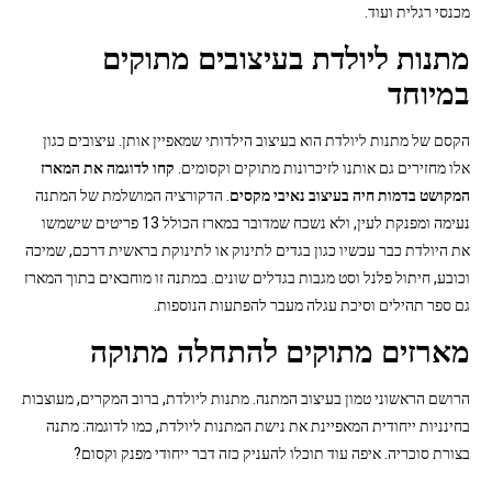
מכנסי רגלית ועוד.
מתנות ליולדת בעיצובים מתוקים
במיוחד
הקסם של מתנות ליולדת הוא בעיצוב הילדותי שמאפיין אותן. עיצובים כגון
אלו מחזירים גם אותנו לזיכרונות מתוקים וקסומים.
קחו לדוגמה את המארז
המקושט בדמות חיה בעיצוב נאיבי מקסי
ם
. הדקורציה המושלמת של המתנה
נעימה ומפנקת לעין, ולא נשכח שמדובר במארז הכולל 13 פריטים שישמשו
את היולדת כבר עכשיו כגון בגדים לתינוק או לתינוקת בראשית דרכם, שמיכה
וכובע, חיתול פלנל וסט מגבות בגדלים שונים. במתנה זו מוחבאים בתוך המארז
גם ספר תהילים וסיכת עגלה מעבר להפתעות הנוספות.
מארזים מתוקים להתחלה מתוקה
הרושם הראשוני טמון בעיצוב המתנה. מתנות ליולדת, ברוב המקרים, מעוצבות
בחינניות ייחודית המאפיינת את נישת המתנות ליולדת, כמו לדוגמה: מתנה
בצורת סוכריה. איפה עוד תוכלו להעניק כזה דבר ייחודי מפנק וקסום?