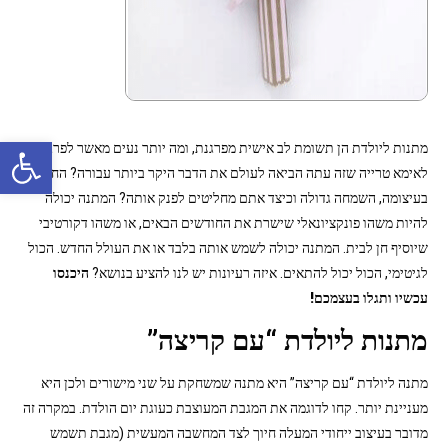
פתח סרגל נגישות
מתנות ליולדת הן תשומת לב אישית מפרגנת, ומה יותר נעים מאשר לפרגן
לאימא טרייה שזה עתה הביאה לעולם את הדבר היקר ביותר עבורה? החגיגה
בעיצומה, השמחה גדולה וכיצד אתם מחליטים לפנק אותה? המתנה יכולה
להיות משהו פונקציונאלי שישרת את החודשים הבאים, או משהו דקורטיבי
שיוסיף חן לבית. המתנה יכולה לשמש אותה בלבד או את העולל החדש. הכול
לגיטימי, הכול יכול להתאים. איזה רעיונות יש לנו להציע בנושא?
היכנסו
עכשיו ותגלו בעצמכם!
מתנות ליולדת “עם קריצה”
מתנה ליולדת “עם קריצה” היא מתנה שמשחקת על שני מישורים ולכן היא
מעניינת יותר. קחו לדוגמה את המגבת המעוצבת כעוגת יום הולדת. במקרה זה
מדובר בעיצוב ייחודי המעלה חיוך לצד המחשבה המעשית (מגבת תשמש