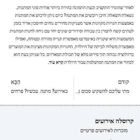
לאחר שהוגדר התקציב וכעת התמונה בהירה ביותר אודות סוגי המתנות,
נשאלת השאלה: היכן רוכשים את המתנה? כיום ניתן לרכוש את המתנות
באמצעות חנויות מקוונות אשר מעניקות מחירים נוחים וחיסכון אדיר בזמן.
לעתים קשה לתמרן בין עבודה וסידורים שונים יחד עם גיחה לחנות המתנות.
המשמעות היא שקנייה באינטרנט מאפשרת קנייה מהירה ובטוחה, ואפילו
מאפשרת משלוח לביתה של היולדת. החנויות המקוונות מציגות את המוצרים
ברזולוציה גבוהה תוך פירוט מלא של תכולת המארזים. כל שניתן כעת הוא
לבחור את המתנה המושלמת עבור היולדת.
קרא עוד
.
קודם
הַבָּא
מתי עליכם להשקיע סכום גבוה במתנה ליולדת
באירוע? מתנה. עכשיו? פרחים
קרוסלה אירועים
מזכרות לאירועים פרטיים