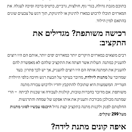
בתוכם מגבת גדולה, בגדי גוף, חולצות, גרביים, כרטיס ברכה וסיכה לעגלה. את
המארזים תוכלו לרכוש כמארז לתינוק או לתינוקת, תוך דגש על צבעים שונים
בהתאם למין הילוד.
רכישה משותפת? מגדילים את
התקציב:
רבים מוצאים במארזים היקרים יותר כמארזים יפים יותר, אותם הם היו רוצים
להעניק כמתנה. העלות אשר חצתה את התקציב שלהם לא מאפשרת להם
להעניק את המתנה אותה הם היו רוצים להעניק, אך יש לכך פתרון. בעד
שמדובר על
מתנות ליולדת
, מדובר בעיקר על הבעת רגש וחיבה כלפי היולדת
הטרייה. המשמעות היא שתוכלו להתקבץ יחדיו ולרכוש עבורה מתנה
משותפת. אם מדובר בחברות טובות, קולגות לעבודה או שכנות לביתה – הרי
שמתנה מכולכן מבורכת ותעניק את אותו אפקט של שמחה והתרגשות.
החלטתם לפנק ולקנות מתנה בתקציב קצת גדול
היכנסו עכשיו לסוגי מתנות
מעל 299 שקלים
.
איפה קונים מתנת לידה?