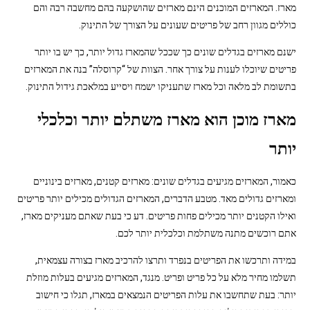
מארז. המארזים המוכנים הינם מארזים שהושקעה בהם מחשבה רבה והם
כוללים מגוון רחב של פריטים שעונים על הצורך של התינוק.
ישנם מארזים בגדלים שונים כך שככל שהמארז גדול יותר, כך יש בו יותר
פריטים שיוכלו לענות על צורך אחר. הצוות של “קרוסלה” בנה את המארזים
בתשומת לב מלאה וכל מארז שתעניקו ישמח ויסייע במלאכת גידול התינוק.
מארז מוכן הוא מארז משתלם יותר וכלכלי
יותר
כאמור, המארזים מגיעים בגדלים שונים: מארזים קטנים, מארזים בינוניים
ומארזים גדולים מאד. מטבע הדברים, המארזים הגדולים מכילים יותר פריטים
ואילו הקטנים יותר מכילים פחות פריטים. דע כי בעת שאתם מעניקים מארז,
אתם רוכשים מתנה משתלמת וכלכלית יותר לכם.
במידה ותרכשו את הפריטים בנפרד ותרצו להרכיב מארז בצורה עצמאית,
תשלמו מחיר מלא על כל פריט ופריט. מנגד, המארזים מגיעים בעלות מוזלת
יותר: בעת שתחשבו את עלות הפריטים הנמצאים במארז, תגלו כי חישוב