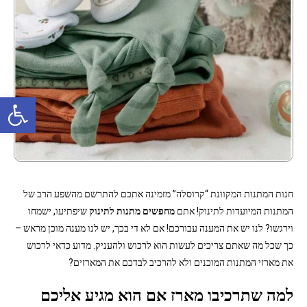
פתח סרגל נגישות
חנות המתנות המקוונת “קרוסלה” מזמינה אתכם להתרשם מהשפע הרב של
המתנות המיועדות לתינוק! אתם
מחפשים מתנות לתינוק
שיפתיעו, ישמחו
וירגשו? לנו יש את המענה עבורכם! אם לא די בכך, יש לנו מענה מוכן מראש –
כך שכל מה שאתם צריכים לעשות הוא לרכוש ולהעניק. מדוע כדאי לרכוש
את מארזי המתנות המוכנים ולא להרכיב לבדכם את המארזים?
למה שתרכיבו מארז אם הוא מגיע אליכם