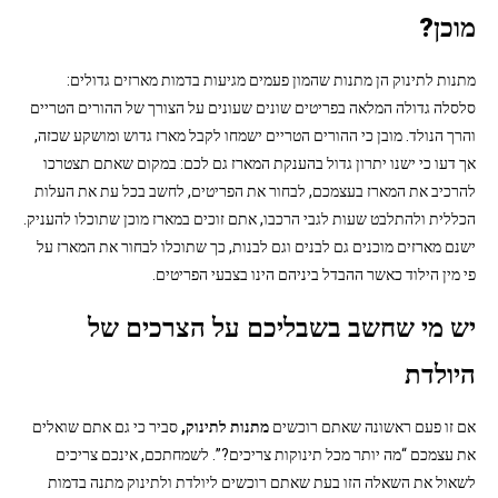
מוכן?
מתנות לתינוק הן מתנות שהמון פעמים מגיעות בדמות מארזים גדולים:
סלסלה גדולה המלאה בפריטים שונים שעונים על הצורך של ההורים הטריים
והרך הנולד. מובן כי ההורים הטריים ישמחו לקבל מארז גדוש ומושקע שכזה,
אך דעו כי ישנו יתרון גדול בהענקת המארז גם לכם: במקום שאתם תצטרכו
להרכיב את המארז בעצמכם, לבחור את הפריטים, לחשב בכל עת את העלות
הכללית ולהתלבט שעות לגבי הרכבו, אתם זוכים במארז מוכן שתוכלו להעניק.
ישנם מארזים מוכנים גם לבנים וגם לבנות, כך שתוכלו לבחור את המארז על
פי מין הילוד כאשר ההבדל ביניהם הינו בצבעי הפריטים.
יש מי שחשב בשבליכם על הצרכים של
היולדת
אם זו פעם ראשונה שאתם רוכשים
מתנות לתינוק
,
סביר כי גם אתם שואלים
את עצמכם “מה יותר מכל תינוקות צריכים?”. לשמחתכם, אינכם צריכים
לשאול את השאלה הזו בעת שאתם רוכשים ליולדת ולתינוק מתנה בדמות