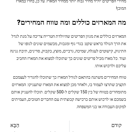
מחירי הפריטים יוליד מחיר גבוה יותר ממחיר המארז. על כן, בחרו במארז
המוכן!
מה המארזים כוללים ומה טווח המחירים?
המארזים כוללים את מגוון הפריטים שהיולדת הטרייה צריכה על מנת לגדל
את הרך הנולד בראש שקט: בגדי גוף ומגבות, מבשמים שונים לגופו של
התינוק, קישוטים לעגלה, שמיכה, גרביים, מוצץ, בקבוק, סדינים, תיבת נגינה
ועוד. כל מארז מכיל פריטים שונים כך שתוכלו למצוא את המארז החביב
עליכם ולרכוש אותו.
טווח המחירים משתנה בהתאם לגודל המארז כך שתוכלו להגדיר לעצמכם
תקציב שתרצו לעמוד בו, ולאחר מכן למצוא את המארז שתעניקו. המארזים
מתומחרים בטווח של בין 150 שקלים ל-500 שקלים. תוכלו להעניק אותם
בשמכם או לרכוש אותם ברכישה קבוצתית עם החברים הטובים, העמיתים
למקום העבודה או בני המשפחה.
קודם
הַבָּא