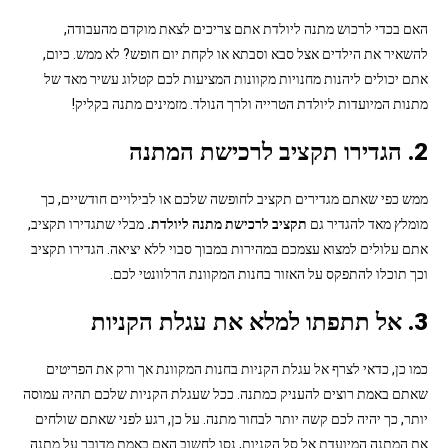
האם בכדי לרכוש מתנה ליולדת אתם צריכים לצאת מוקדם מהעבודה,
להשאיר את הילדים אצל סבא וסבתא או לקחת יום חופש? לא ממש. כיום,
אתם יכולים ליהנות מחנויות מקוונות המציעות לכם קטלוג עשיר מאד של
מתנות המיועדות ליולדת הטרייה ולרך הנולד. מזמינים מתנה בקליק!
2. הגדירו תקציב לרכישת המתנה
ממש כפי שאתם מגדירים תקציב לחופשה שלכם או לבילויים חודשיים, כך
מומלץ מאד להגדיר גם
תקציב לרכישת מתנה ליולדת
.
מבלי שתגדירו תקציב,
אתם עלולים למצוא עצמכם במהירות במבוך סבוי ללא יציאה. הגדירו תקציב
וכך תוכלו להתפקס על האזור בחנות המקוונת הרלוונטי לכם.
3. אל תתפתו למלא את עגלת הקניות
כמו כן, כדאי לצרף אל עגלת הקניות בחנות המקוונת אך ורק את הפריטים
שאתם באמת רוצים להעניק כמתנה. ככל שעגלת הקניות שלכם תהיה עמוסה
יותר, כך יהיה לכם קשה יותר לבחור מתנה. על כן, רגע לפני שאתם שולחים
את המתנה המיועדת אל סל הקניות, נסו לחשוב האם באמת מדובר על מתנה