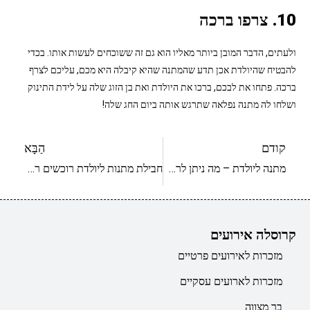
10. צרפו ברכה
ולעתים, הדבר המובן ביותר מאליו הוא גם זה ששוכחים לעשות אותו. בכדי
להבטיח שהיולדת אכן תדע שהמתנה שהיא קיבלה היא מכם, עליכם לצרף
ברכה. פתחו את לבכם, ברכו את היולדת ואת בן הזוג שלה על לידת התינוק
ושלחו לה מתנה נפלאה שתרגש אותה ביום החג שלה!
קודם
הַבָּא
מתנה ליולדת – מה ניתן לרכוש ליולדת ובאיזה תקציב? חלק א’
חבילת מתנות ליולדת רוכשים רק באינטרנט!
קרוסלה אירועים
מזכרות לאירועים פרטיים
מזכרות לארועים עסקיים
בר מצווה