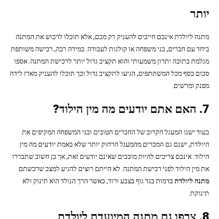
יותר
מתנה ליולדת אינכם חייבים להעניק רק מכם, אלא תוכלו לרכוש את המתנה
ביחד עם חברים, בני משפחה או קולגות לעבודה. במידה רבה, רכישה משותפת
מגלמת בתוכה יתרון משמעותי והוא תקציב גדול יותר לרכישת המתנה. אספו
סכום כסף מכל המשתתפים, הגיעו לתקציב גדול וכך תוכלו להעניק מארז לידה
מפנק ומרשים.
7. האם אתם יודעים מה מין הילוד?
בעוד ישנו המעגל הקרוב של החברים הטובים ובני המשפחה המקיפים את
היולדת, ישנם גם המכרים מהמעגל הרחוק יותר שלא באמת יודעים מה מין
הילוד. אינכם צריכים להיות מובכים שאינם יודעים זאת, אך כן חשוב שתבררו
את מין הילוד לפני רכישת המתנה. לא הייתם רוצים להגיע למצב שרכשתם
מתנה ליולדת
בדמות בגד גוף בצבע ורוד, כאשר הרך הנולד הוא תינוק ולא
תינוקת.
8. צרפו גם מתנה המיועדת ליולדת