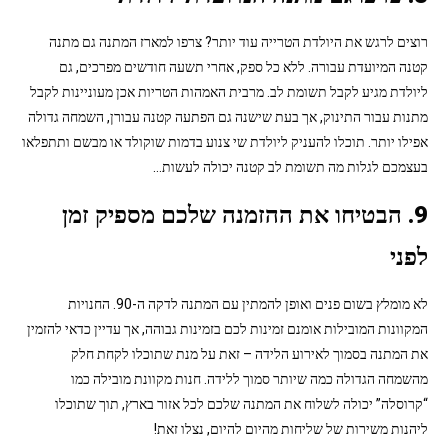
רוצים לרגש את היולדת הטרייה עוד יותר? צרפו למארז המתנה גם מתנה
קטנה המיועדת עבורה. ללא כל ספק, אחרי תשעה חודשים מפרכים, גם
ליולדת מגיע לקבל תשומת לב. מרבית האמהות הטריות אכן מעוניינות לקבל
מתנות עבור התינוק, אך בעת שישנה גם הפתעה קטנה עבורן, השמחה גדולה
אפילו יותר. תוכלו להעניק ליולדת שי צנוע בדמות שוקולד או מבשם ותתפלאו
בעצמכם לגלות מה תשומת לב קטנה יכולה לעשות…
9. הבטיחו את ההזמנה שלכם מספיק זמן
לפני
לא מומלץ בשום פנים ואופן להמתין עם המתנה לדקה ה-90. החנויות
המקוונות המובילות אומנם זמינות לכם בזמינות גבוהה, אך עדיין כדאי להזמין
את המתנה בסמוך לאירוע הלידה – זאת על מנת שתוכלו לקחת חלק
מהשמחה הגדולה כמה שיותר סמוך ללידה. חנות מקוונת מובילה כמו
“קרוסלה” יכולה לשלוח את המתנה שלכם לכל אזור בארץ, תוך שתוכלו
ליהנות משירות של שליחות מהיום להיום, נצלו זאת!