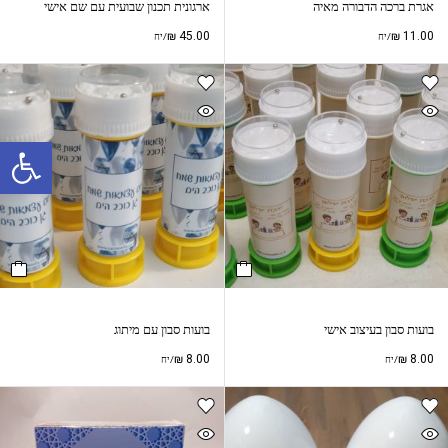
אגרת ברכה הדבורה מאיה
ארגונית תכנון שבועית עם שם אישי
₪
45.00
₪
11.00
/יח
/יח
פתח סרגל נגישות
בועות סבון בעיצוב אישי
בועות סבון עם מיתוג
₪
8.00
₪
8.00
/יח
/יח