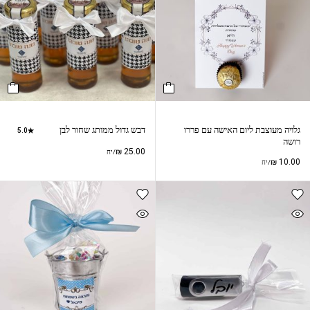
גלויה מעוצבת ליום האישה עם פררו
דבש גדול ממותג שחור לבן
5.0
רושה
₪
25.00
/יח
₪
10.00
/יח