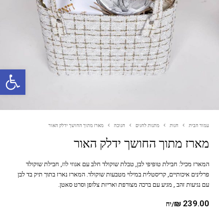
פתח סרגל נגישות
עמוד הבית
חנות
מתנות לחגים
חנוכה
מארז מתוך החושך ידלק האור
מארז מתוך החושך ידלק האור
המארז מכיל: חבילת טופיפי לבן, טבלת שוקולד חלב עם אגוזי לוז, חבילת שוקולד
פרלינים איכותיים, קריסטלית במילוי מטבעות שוקולד. המארז נארז בתוך תיק בד לבן
עם נגיעות זהב , מגיע עם ברכה מצורפת ואריזת צלופן וסרט סאטן.
₪
239.00
/יח