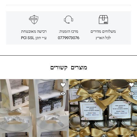
משלוחים מהירים
מרכז הזמנות:
רכישה מאובטחת
לכל הארץ
0779973076
ע״י תקן PCI SSL
מוצרים קשורים