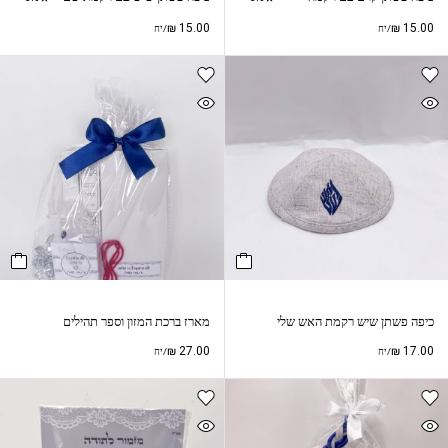
₪
15.00
₪
15.00
/יח
/יח
כיפה פשתן שיש רקמת האש שלי
מארז ברכת המזון וספר תהילים
₪
27.00
₪
17.00
/יח
/יח