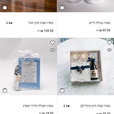
מארז נטילת ידיים
מארז שבת חתן חגיגי
5.0
₪
60.00
/יח
100.00
₪
/יח
מארז שבת חתן כחול לבן
מארז תפילת הדרך ומפיץ
5.0
₪
18.00
75.00
₪
/יח
/יח