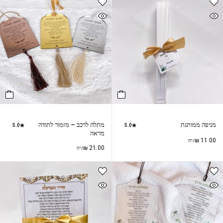
מניפה ממותגת
מתלה לרכב – מזמור לתודה
5.0
5.0
מראה
₪
11.00
/יח
₪
21.00
/יח