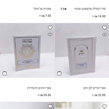
סדר הבדלה פרספקט שקוף
סוכריה על מקל
5.0
₪
7.00
16.00
₪
/יח
/יח
ספר דברים לבן וזהב
ספר החגים והזמירות
₪
55.00
₪
32.00
/יח
/יח