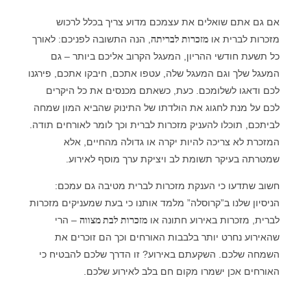
אם גם אתם שואלים את עצמכם מדוע צריך בכלל לרכוש
מזכרות לברית או
מזכרות לבריתה
, הנה התשובה לפניכם: לאורך
כל תשעת חודשי ההריון, המעגל הקרוב אליכם ביותר – גם
המעגל שלך וגם המעגל שלה, עטפו אתכם, חיבקו אתכם, פירגנו
לכם ודאגו לשלומכם. כעת, כשאתם מכנסים את כל היקרים
לכם על מנת לחגוג את הולדתו של התינוק שהביא המון שמחה
לביתכם, תוכלו להעניק מזכרות לברית וכך לומר לאורחים תודה.
המזכרת לא צריכה להיות יקרה או גדולה מהחיים, אלא
שמטרתה בעיקר תשומת לב ויציקת ערך מוסף לאירוע.
חשוב שתדעו כי הענקת מזכרות לברית מטיבה גם עמכם:
הניסיון שלנו ב”קרוסלה” מלמד אותנו כי בעת שמעניקים מזכרות
לברית, מזכרות באירוע חתונה או
מזכרות לבת מצווה
– הרי
שהאירוע נחרט יותר בלבבות האורחים וכך הם זוכרים את
השמחה שלכם. השקעתם באירוע? זו הדרך שלכם להבטיח כי
האורחים אכן ישמרו מקום חם בלב לאירוע שלכם.