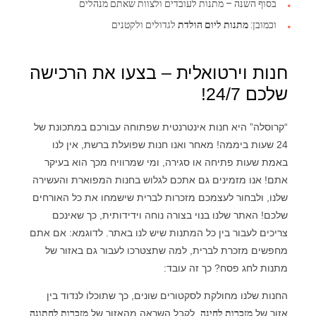
בסוף השנה – מתנות לעובדים ולצוות שאתם מנהלים
וכמובן:
מתנות ליום הולדת
לגדולים ולקטנים
חנות וירטואלית – בצעו את הרכישה
שלכם 24/7!
“קרוסלה” היא חנות אינטרנטית שפתוחה עבורכם במתכונת של
24 שעות ביממה! מאחר ואנו חנות שפועלת ברשת, אין לנו
באמת שעות פתיחה או סגירה, ומי שמרוויח מכך הוא בעיקר
אתם! אנו מזמינים גם אתכם לגלוש בחנות המפוארת והעשירה
שלנו, ולבחור לעצמכם מזכרות לברית שישמחו את כל האורחים
שלכם! האתר שלנו בנוי בצורה נוחה וידידותית, כך שאינכם
צריכים לעבור בין כל המתנות שיש לנו באתר. לדוגמא: אם אתם
מחפשים מזכרת לברית, למה שתצטרכו לעבור גם באזור של
מתנות לחג פסח? כך זה עובד:
החנות שלנו מחולקת לסקטורים שונים, כך שתוכלו לנדוד בין
אזור של
מזכרות לחינה
, לקבל השראה מהאזור של
מזכרות לחתונה