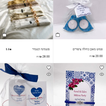
פמוט מאבן כחולה ציפורים
פשמינה קשמיר
5.0
₪
20.00
/יח
28.00
₪
/יח