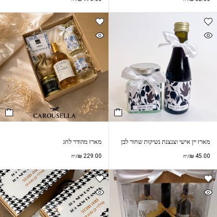
מארז יין אישי וצנצנת נשיקות שחור לבן
מארז מהודר לחג
₪
229.00
₪
45.00
/יח
/יח