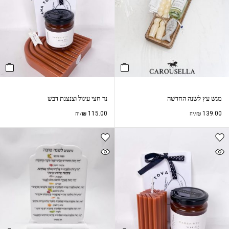
מגש עץ לשנה החדשה
נר חצי עיגול וצנצנת דבש
₪
115.00
₪
139.00
/יח
/יח