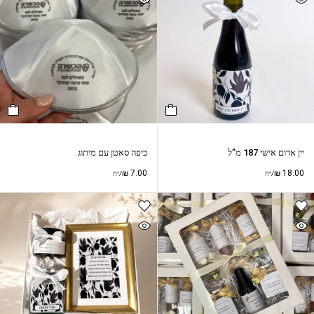
יין אדום אישי 187 מ”ל
כיפה סאטן עם מיתוג
₪
7.00
₪
18.00
/יח
/יח