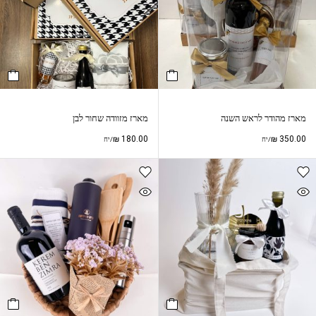
מארז מהודר לראש השנה
מארז מזוודה שחור לבן
₪
180.00
₪
350.00
/יח
/יח