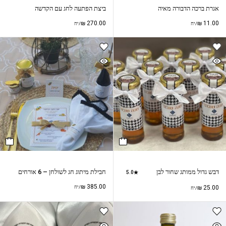
אגרת ברכה הדבורה מאיה
ביצת הפתעה לחג עם הקדשה
₪
270.00
₪
11.00
/יח
/יח
דבש גדול ממותג שחור לבן
חבילת מיתוג חג לשולחן – 6 אורחים
5.0
₪
385.00
25.00
₪
/יח
/יח