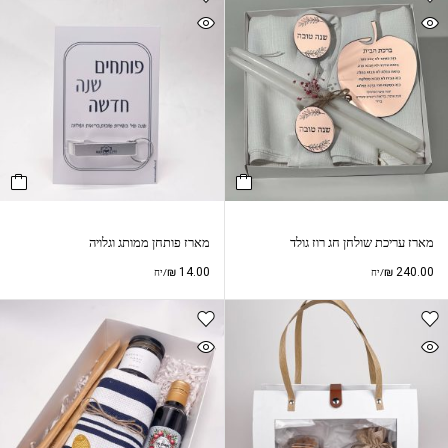
מארז עריכת שולחן חג רוז גולד
מארז פותחן ממותג וגלויה
₪
14.00
₪
240.00
/יח
/יח