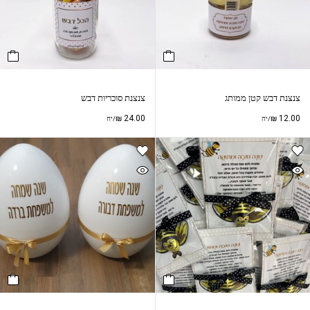
צנצנת דבש קטן ממותג
צנצנת סוכריות דבש
₪
24.00
₪
12.00
/יח
/יח