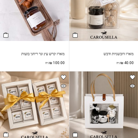
מארז דובשניות ודבש
מארז קרש עץ ונר ריחני בועות
₪
100.00
₪
40.00
/יח
/יח