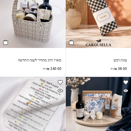
עוגת דבש
מארז תיק מהודר לשנה החדשה
₪
240.00
₪
38.00
/יח
/יח