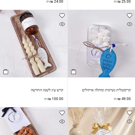
₪
24.00
₪
25.00
/יח
/יח
קריסטלית נשיקות ומתלה איחולים
קרש עץ לשנה החדשה
₪
100.00
₪
49.00
/יח
/יח