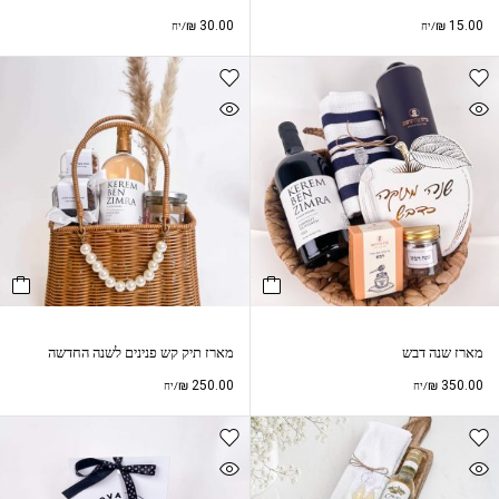
₪
30.00
₪
15.00
/יח
/יח
מארז שנה דבש
מארז תיק קש פנינים לשנה החדשה
₪
250.00
₪
350.00
/יח
/יח