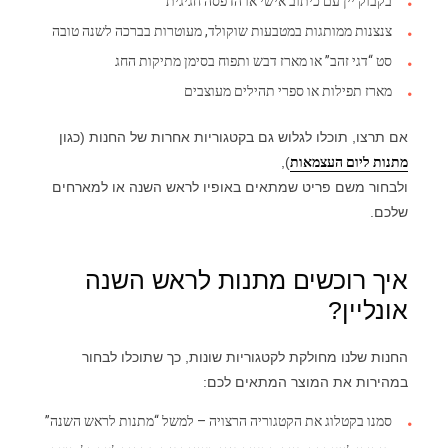
בקבוק יין עם כיתוב אישי או הדפסה חגיגית
צנצנות ממותגות במטבעות שוקולד, מעוטרות בברכה לשנה טובה
סט “דגי זהב” או מארז דבש ותפוח בסימן מתיקות החג
מארז תפילות או ספרי תהילים מעוצבים
אם תרצו, תוכלו לגלוש גם בקטגוריות אחרות של החנות (כגון
מתנות ליום העצמאות
),
ולבחור משם פריט שמתאים באופיו לראש השנה או למארחים
שלכם.
איך רוכשים מתנות לראש השנה
אונליין?
החנות שלנו מחולקת לקטגוריות שונות, כך שתוכלו לבחור
במהירות את המוצר המתאים לכם:
סמנו בקטלוג את הקטגוריה הרצויה – למשל “מתנות לראש השנה”