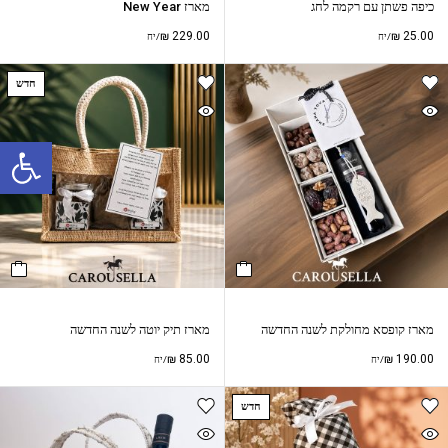
כיפה פשתן עם רקמה לחג
מארז New Year
₪
229.00
₪
25.00
/יח
/יח
חדש
פתח סרגל נגישות
מארז קופסא מחולקת לשנה החדשה
מארז תיק יוטה לשנה החדשה
₪
85.00
₪
190.00
/יח
/יח
חדש