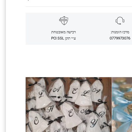
מרכז הזמנות:
רכישה מאובטחת
0779973076
ע״י תקן PCI SSL