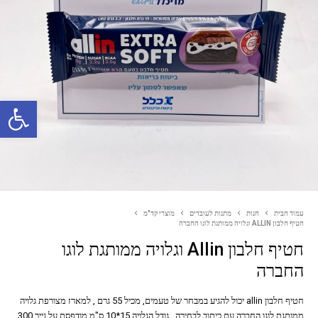
פתח סרגל נגישות
עמוד הבית
חנות
מתנות לעובדים
מוצרי קד"מ
חטיף חלבון ALLIN וגלויה ממותגת לוגו החברה
חטיף חלבון Allin וגלויה ממותגת לוגו
החברה
חטיף חלבון allin יכול להגיע במבחר של טעמים, מכיל 55 גרם , למארז מצורפת גלויה
ממותגת לוגו החברה עם כיתוב לבחירה , גודל הגלויה 15*10 ס"מ מודפסת על נייר 300