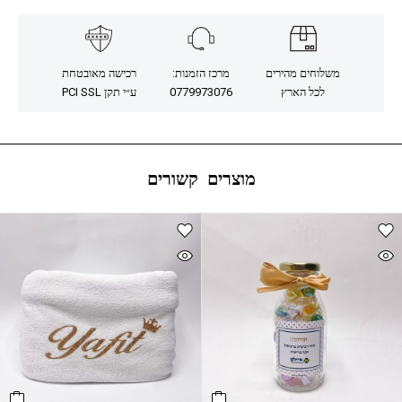
משלוחים מהירים
מרכז הזמנות:
רכישה מאובטחת
לכל הארץ
0779973076
ע״י תקן PCI SSL
מוצרים קשורים