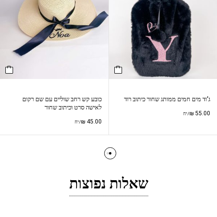
ג’וד מים חמים ממותג שחור כיתוב רוד
כובע קש רחב שוליים עם שם רקום
לאישה סרט וכיתוב שחור
₪
55.00
/יח
₪
45.00
/יח
שאלות נפוצות