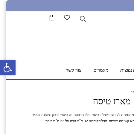
פתח סרגל נגישות
נפוצות
מאמרים
צור קשר
סה
מארז טיסה
מית מפלסטיק המכילה 450 מ"ל, כרית מתנפחת לצוואר בשילוב כיסוי ועליו הדפסה, זוג כיסויי דרכון וצנצנת זכוכית
ודל הקופסא 32 ס"מ גובה על 25 ס"מ רוחב