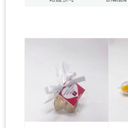
0779973076
ע״י תקן PCI SSL