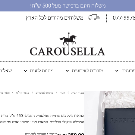
משלוח חינם ברכישה מעל 500 ש"ח !
077-997
משלוחים מהירים לכל הארץ
ר/גנים
מזכרות לאירועים
מתנות לחגים
שאלות 
עמוד הבית
חנות
מתנות לעובדים
מוצרי קד"מ
מארז טי
המארז כולל כוס טר
המכילה שוקולד פרלינים. המארז מגיע ממותג וארוז עם קופסא קשיחה ומכסה. ג
250.00
₪
כיתוב \ הערות להזמנה