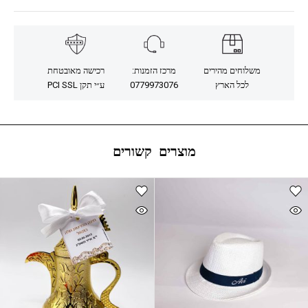
משלוחים מהירים
מרכז הזמנות:
רכישה מאובטחת
לכל הארץ
0779973076
ע״י תקן PCI SSL
מוצרים קשורים