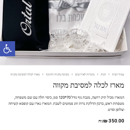
פתח סרגל נגישות
עמוד הבית
חנות
מזכרות לאירועים
מסיבת מקווה וחתונה
מארז לכלה למסיבת מקווה
מארז לכלה למסיבת מקווה
המארז מכיל תיק רחצה, מגבת גוף גודל 70*120 סמ, כיסוי חלה עם שם משפחה,
מטפחת ראש, ברכון הדלקת נרות וזוג פמוטים לשבת. המארז נארז עם קופסא קשיחה
וצלופן וסרט.
₪
350.00
/יח