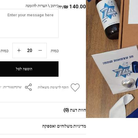
140.00
₪
כיתוב \ הערות להזמנה
/יח
כמות
כמות מי
הוספה לסל
קטגוריות:
י
שתף
הוסף לרשימת משאלות
חוות דעת (0)
מדיניות משלוחים ואספקה