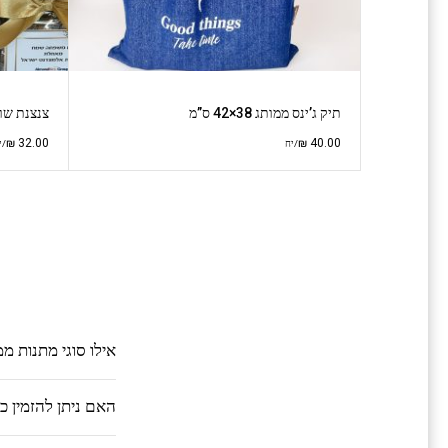
תיק ג’ינס ממותג 38×42 ס”מ
צנצנת שו
₪
32.00
₪
40.00
/יח
/י
אילו סוגי מתנות מ
האם ניתן להזמין 