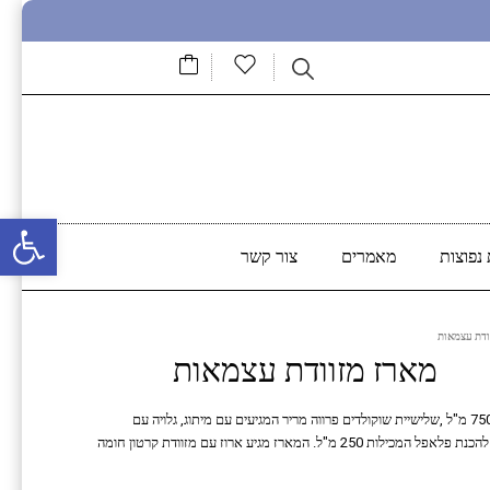
פתח סרגל נגישות
נפוצות
מאמרים
צור קשר
ודת עצמאות
מארז מזוודת עצמאות
המארז מכיל זוג בקבוקי בירה גולדסטאר ממותגים המכילים 750 מ"ל ,שלישיית שוקולדים פרווה מריר המגיעים עם מיתוג, גלויה עם
שוקולד לב, בנדנת עצמאות, צנצנת נשיקות מזכוכית וצנצנת להכנת פלאפל המכילות 250 מ"ל. המארז מגיע ארוז עם מזוודת קרטון חומה