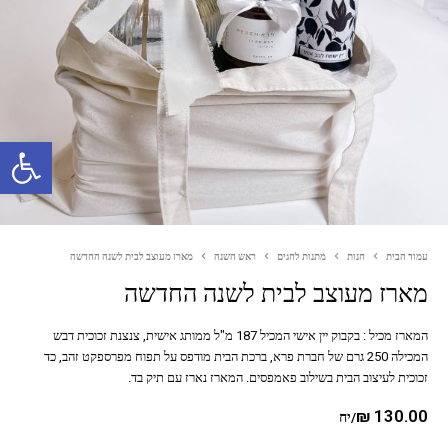
פתח סרגל נגישות
עמוד הבית
חנות
מתנות לחגים
ראש השנה
מארז מעוצב לבית לשנה החדשה
מארז מעוצב לבית לשנה החדשה
המארז מכיל : בקבוק יין אישי המכיל 187 מ"ל ממותג אישית, צנצנת זכוכית דבש
המכילה 250 גרם של חברת פרא, ברכת הבית מודפס על תפוח מפרספקט זהב, כד
זכוכית לעיצוב הבית בשילוב פאמפסים. המארז נארז עם תיק בד.
₪
130.00
/יח