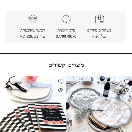
משלוחים מהירים
מרכז הזמנות:
רכישה מאובטחת
לכל הארץ
0779973076
ע״י תקן PCI SSL
מוצרים קשורים