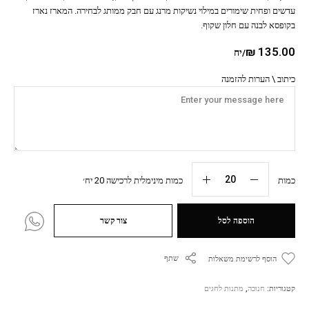
עדשים ופחית שימורים במילוי נשיקות מרנג עם חבק ממותג לבחירה. המארז נארז
בקופסא לבנה עם חלון שקוף.
₪
135.00
/יח
כיתוב \ הערות להזמנה
כמות
כמות מינימלית לרכישה 20 יח׳
הוספה לסל
צור קשר
שתף
הוסף לרשימת משאלות
קטגוריות:
חנוכה
,
מתנות לחגים