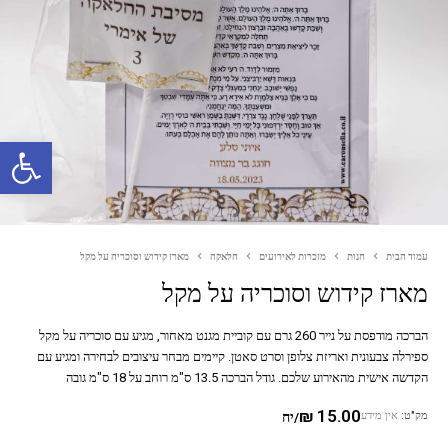
פתח סרגל נגישות
עמוד הבית
חנות
מזכרות לאירועים
חלאקה
מארז קידוש וסוכריה על מקל
מארז קידוש וסוכריה על מקל
הברכה מודפסת על נייר 260 גרם עם קוביית מגנט מאחור, מגיע עם סוכריה על מקל
ספירלה צבעונית ואריזת צלופן וסרט סאטן. קיימים מבחר עיצובים לבחירה ומגיע עם
הקדשה אישית מהאירוע שלכם. גודל הברכה 13.5 ס"מ רוחב על 18 ס"מ גובה
₪
15.00
מק"ט:
אין מידע
/יח