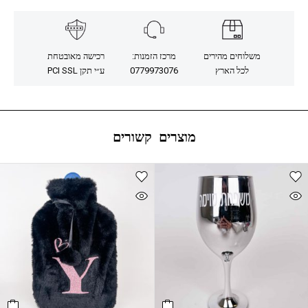
משלוחים מהירים
מרכז הזמנות:
רכישה מאובטחת
לכל הארץ
0779973076
ע״י תקן PCI SSL
מוצרים קשורים