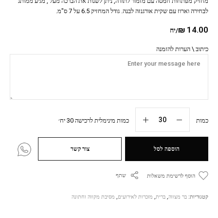
מחזיק מפתחות חמסה עם מזמור לתודה, ניתן לשנות את הברכה מעל , מגיע ממותג
לבחירה וארוז עם שקית אורגנזה לבנה. גודל המחזיק 6.5 על 7 ס"מ.
₪
14.00
/יח
כיתוב \ הערות להזמנה
כמות
כמות מינימלית לרכישה 30 יח׳
הוספה לסל
צור קשר
שתף
הוסף לרשימת משאלות
קטגוריות:
בר מצווה
,
ברית
,
מזכרות לאירועים
,
מסיבת מקווה וחתונה