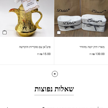
מארז תיק יוטה מהודר
פינג’אן עם סוכריות והקדשה
₪
15.00
₪
130.00
/יח
/יח
שאלות נפוצות