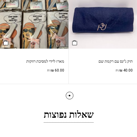
תיק ג’ינס עם רקמת שם
מארז ליידי למסיבת רווקות
₪
60.00
₪
40.00
/יח
/יח
שאלות נפוצות