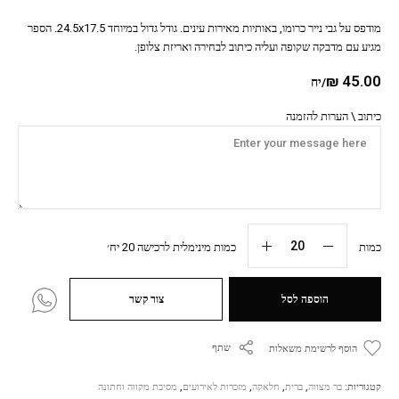
מודפס על גבי נייר כרומו, באותיות מאירות עינים. גודל גדול במיוחד 24.5x17.5. הספר
מגיע עם מדבקה שקופה ועליה כיתוב לבחירה ואריזת צלופן.
₪
45.00
/יח
כיתוב \ הערות להזמנה
כמות
כמות מינימלית לרכישה 20 יח׳
הוספה לסל
צור קשר
שתף
הוסף לרשימת משאלות
קטגוריות:
בר מצווה
,
ברית
,
חלאקה
,
מזכרות לאירועים
,
מסיבת מקווה וחתונה