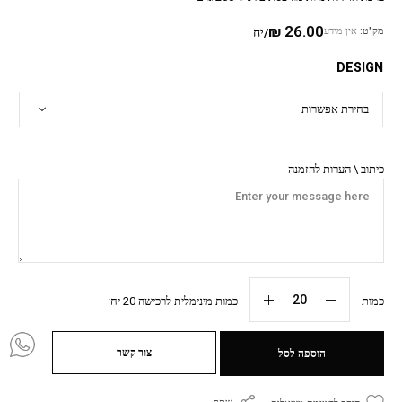
₪
26.00
מק"ט:
אין מידע
/יח
DESIGN
כיתוב \ הערות להזמנה
כמות
כמות מינימלית לרכישה 20 יח׳
צור קשר
הוספה לסל