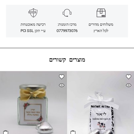
משלוחים מהירים
מרכז הזמנות:
רכישה מאובטחת
לכל הארץ
0779973076
ע״י תקן PCI SSL
מוצרים קשורים