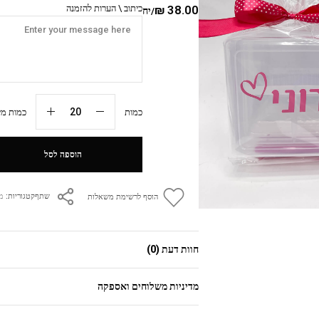
38.00
₪
כיתוב \ הערות להזמנה
/יח
כמות
כמות מיני
הוספה לסל
קטגוריות:
מת
שתף
הוסף לרשימת משאלות
חוות דעת (0)
מדיניות משלוחים ואספקה