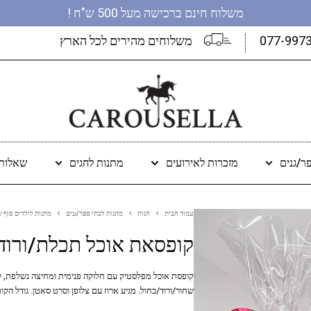
משלוח חינם ברכישה מעל 500 ש"ח !
077-997
משלוחים מהירים לכל הארץ
ר/גנים
מזכרות לאירועים
מתנות לחגים
שאלות 
עמוד הבית
חנות
מתנות לבתי ספר/גנים
מתנות לילדים סוף ש
קופסאת אוכל תכלת/ורוד
קופסת אוכל מפלסטיק עם חלוקה פנימית ומחיצה נשלפת, ק
שחור/ורוד/כחול. מגיע ארוז עם צלופן וסרט סאטן. גודל הקופסא 14 ס"מ רוחב על 14 ס"מ