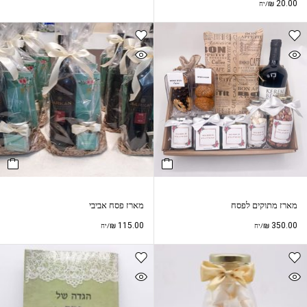
₪
20.00
/יח
מארז מתוקים לפסח
מארז פסח אביבי
₪
115.00
₪
350.00
/יח
/יח