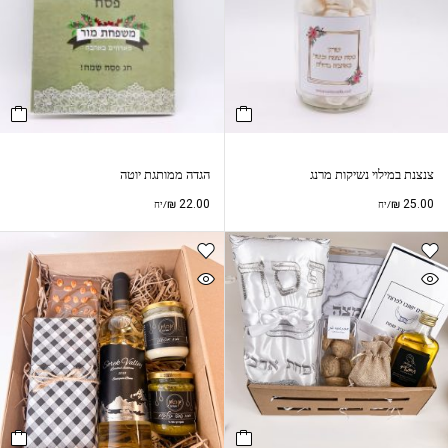
צנצנת במילוי נשיקות מרנג
הגדה ממותגת יוטה
₪
22.00
₪
25.00
/יח
/יח