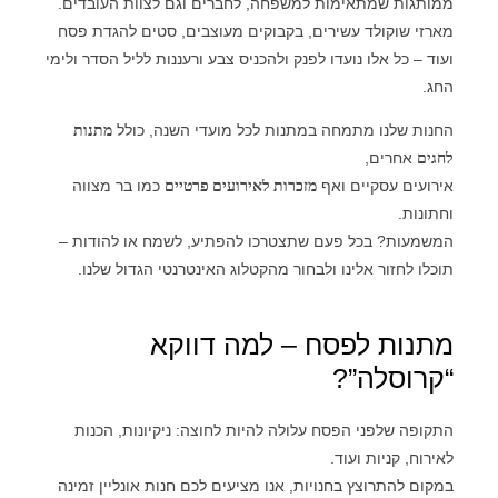
ממותגות שמתאימות למשפחה, לחברים וגם לצוות העובדים.
מארזי שוקולד עשירים, בקבוקים מעוצבים, סטים להגדת פסח
ועוד – כל אלו נועדו לפנק ולהכניס צבע ורעננות לליל הסדר ולימי
החג.
החנות שלנו מתמחה במתנות לכל מועדי השנה, כולל
מתנות
לחגים
אחרים,
אירועים עסקיים ואף
מזכרות לאירועים פרטיים
כמו בר מצווה
וחתונות.
המשמעות? בכל פעם שתצטרכו להפתיע, לשמח או להודות –
תוכלו לחזור אלינו ולבחור מהקטלוג האינטרנטי הגדול שלנו.
מתנות לפסח – למה דווקא
“קרוסלה”?
התקופה שלפני הפסח עלולה להיות לחוצה: ניקיונות, הכנות
לאירוח, קניות ועוד.
במקום להתרוצץ בחנויות, אנו מציעים לכם חנות אונליין זמינה