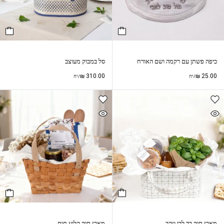
כיפה פשתן עם רקמה ושם האורח
סל במבוק מעוצב
₪
310.00
₪
25.00
/יח
/יח
מארז תיק בד לבן וזהב
מארז תיק קלוע חום