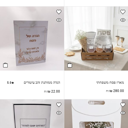
מארז פסח משפחתי
הגדה ממותגת זהב עיטורים
5.0
₪
280.00
/יח
22.00
₪
/יח