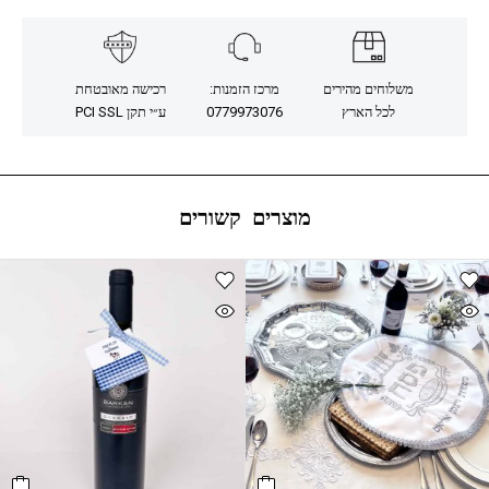
משלוחים מהירים
מרכז הזמנות:
רכישה מאובטחת
לכל הארץ
0779973076
ע״י תקן PCI SSL
מוצרים קשורים