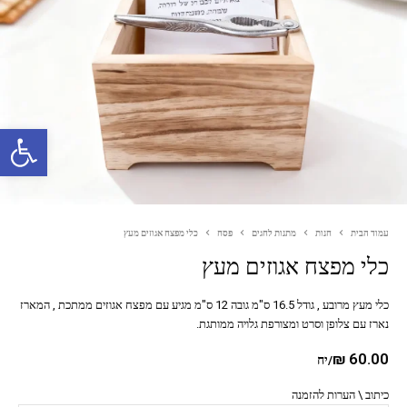
פתח סרגל נגישות
עמוד הבית
חנות
מתנות לחגים
פסח
כלי מפצח אגוזים מעץ
כלי מפצח אגוזים מעץ
כלי מעץ מרובע , גודל 16.5 ס"מ גובה 12 ס"מ מגיע עם מפצח אגוזים ממתכת , המארז
נארז עם צלופן וסרט ומצורפת גלויה ממותגת.
₪
60.00
/יח
כיתוב \ הערות להזמנה