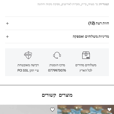
קטגוריות:
בר מצווה
,
ברית
,
מזכרות לאירועים
,
מסיבת מקווה וחתונה
חוות דעת (12)
מדיניות משלוחים ואספקה
משלוחים מהירים
מרכז הזמנות:
רכישה מאובטחת
לכל הארץ
0779973076
ע״י תקן PCI SSL
מוצרים קשורים