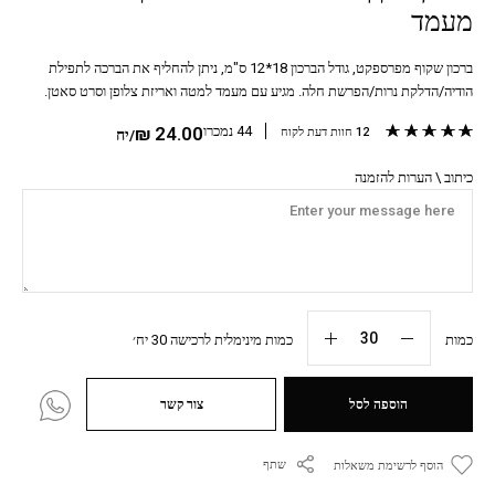
מעמד
ברכון שקוף מפרספקט, גודל הברכון 18*12 ס"מ, ניתן להחליף את הברכה לתפילת
הודיה/הדלקת נרות/הפרשת חלה. מגיע עם מעמד למטה ואריזת צלופן וסרט סאטן.
מדורגים
5.00
מתוך 5 מבוסס על
12
דירוגים של לקוחות
44 נמכרו
24.00
₪
12
חוות דעת לקוח
/יח
כיתוב \ הערות להזמנה
כמות
כמות מינימלית לרכישה 30 יח׳
הוספה לסל
צור קשר
שתף
הוסף לרשימת משאלות