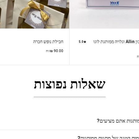
חטיף חלבון Allin וגלויה ממותגת לוגו
חבילת נופש חברה
5.0
₪
90.00
/יח
ח
שאלות נפוצות
מותגות אתם מציעים?
כמות קטנה של מתנות ממותגות?