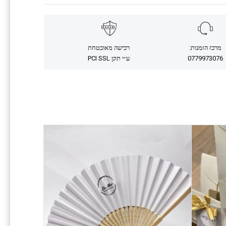
מרכז הזמנות:
רכישה מאובטחת
0779973076
ע״י תקן PCI SSL