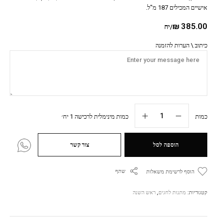
אישיים המכילים 187 מ"ל.
₪
385.00
/יח
כיתוב \ הערות להזמנה
כמות
כמות מינימלית לרכישה 1 יח׳
הוספה לסל
צור קשר
שתף
הוסף לרשימת משאלות
קטגוריות:
מתנות לחגים
,
ראש השנה