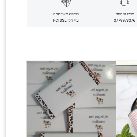
מרכז הזמנות:
רכישה מאובטחת
0779973076
ע״י תקן PCI SSL