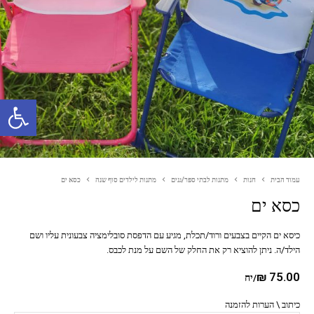
פתח סרגל נגישות
עמוד הבית
חנות
מתנות לבתי ספר/גנים
מתנות לילדים סוף שנה
כסא ים
כסא ים
כיסא ים הקיים בצבעים ורוד/תכלת, מגיע עם הדפסת סובלימציה צבעונית עליו ושם
הילד/ה. ניתן להוציא רק את החלק של השם על מנת לכבס.
₪
75.00
/יח
כיתוב \ הערות להזמנה