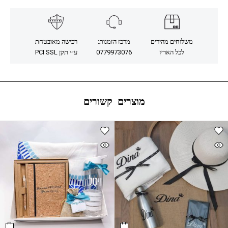
משלוחים מהירים
מרכז הזמנות:
רכישה מאובטחת
לכל הארץ
0779973076
ע״י תקן PCI SSL
מוצרים קשורים