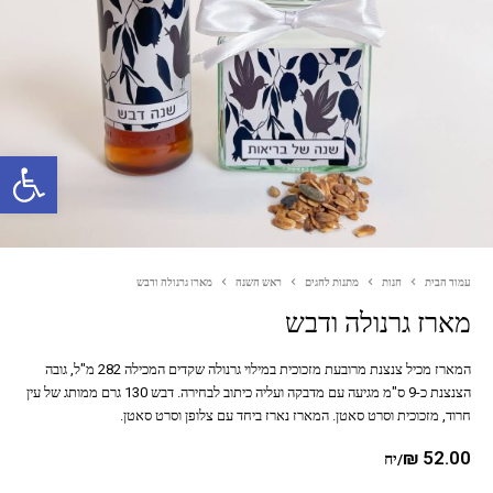
פתח סרגל נגישות
עמוד הבית
חנות
מתנות לחגים
ראש השנה
מארז גרנולה ודבש
מארז גרנולה ודבש
המארז מכיל צנצנת מרובעת מזכוכית במילוי גרנולה שקדים המכילה 282 מ"ל, גובה
הצנצנת כ-9 ס"מ מגיעה עם מדבקה ועליה כיתוב לבחירה. דבש 130 גרם ממותג של עין
חרוד, מזכוכית וסרט סאטן. המארז נארז ביחד עם צלופן וסרט סאטן.
₪
52.00
/יח