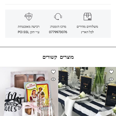
משלוחים מהירים
מרכז הזמנות:
רכישה מאובטחת
לכל הארץ
0779973076
ע״י תקן PCI SSL
מוצרים קשורים