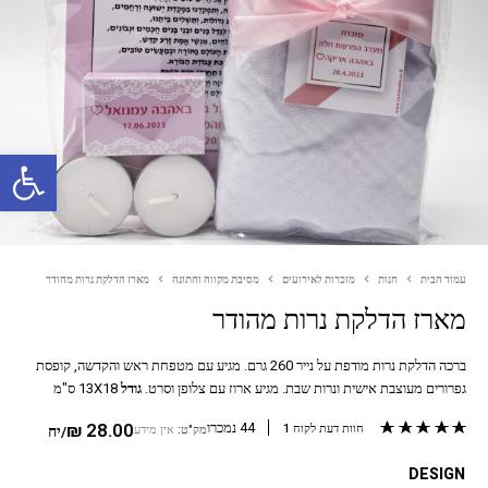
פתח סרגל נגישות
עמוד הבית
חנות
מזכרות לאירועים
מסיבת מקווה וחתונה
מארז הדלקת נרות מהודר
מארז הדלקת נרות מהודר
ברכה הדלקת נרות מודפת על נייר 260 גרם. מגיע עם מטפחת ראש והקדשה, קופסת
גפרורים מעוצבת אישית ונרות שבת. מגיע ארוז עם צלופן וסרט.
גודל
13X18 ס"מ
מדורג
5.00
מתוך 5 מבוסס על
1
דירוגים של לקוחות
44 נמכרו
28.00
₪
חוות דעת לקוח
1
מק"ט:
אין מידע
/יח
DESIGN