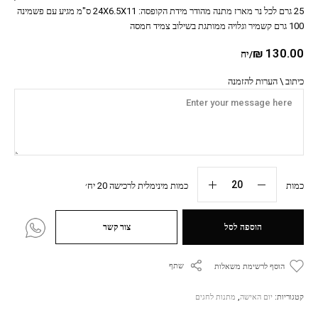
25 גרם לכל נר מארז מתנה מהודר מידת הקופסה: 24X6.5X11 ס"מ מגיע עם פשמינה
100 גרם קשמיר וגלויה ממותגת בשילוב צמיד חמסה
₪
130.00
/יח
כיתוב \ הערות להזמנה
כמות
כמות מינימלית לרכישה 20 יח׳
הוספה לסל
צור קשר
שתף
הוסף לרשימת משאלות
קטגוריות:
יום האישה
,
מתנות לחגים