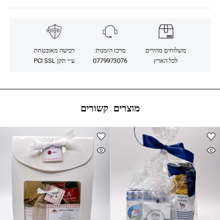
משלוחים מהירים
מרכז הזמנות:
רכישה מאובטחת
לכל הארץ
0779973076
ע״י תקן PCI SSL
מוצרים קשורים