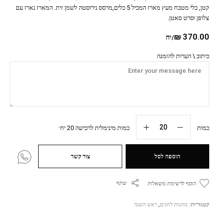
קטן, כלי מטבח מעץ מארז המכיל 5 כלים,מרסס נירוסטה לשמן זית. המארז נארז עם
צלופן וסרט סאטן.
₪
370.00
/יח
כיתוב \ הערות להזמנה
כמות
כמות מינימלית לרכישה 20 יח׳
הוספה לסל
צור קשר
שתף
הוסף לרשימת משאלות
קטגוריות:
מתנות לחגים
,
ראש השנה