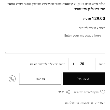
ועליה מיתוג וסרט סאטן, זוג קופסאות פופורן וזוג שקיות פופוקורן להכנה ביתית. המארז
נארז עם צלופן וסרט סאטן.
₪
129.00
/יח
כיתוב \ הערות להזמנה
כמות
כמות מינימלית לרכישה 20 יח׳
הוספה לסל
צור קשר
שתף
הוסף לרשימת משאלות
קטגוריות:
יום המשפחה
,
מתנות לחגים