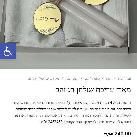
פתח סרגל נגישות
עמוד הבית
חנות
מתנות לחגים
ראש השנה
מארז עריכת שולחן חג זהב
מארז עריכת שולחן חג זהב
המארז מכיל 4 מפיות מפשתן לבן איכותיות,4 חבקים מהודרים למפיות מפרספקט
בצבע זהב עם כיתוב לבחירה, זוג נרות לבנים לעיצוב שולחן בשילוב פרחי גיבסניות
לקישוט וברכת הבית לתליה בצורת תפוח עם כיתוב אישי לבחירה. המארז נארז עם
קופסא לבנה מרובעת וחלון שקוף. גודל הקופסא 8*24*24 ס"מ.
₪
240.00
/יח