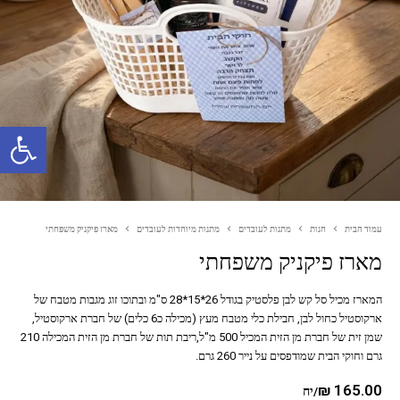
פתח סרגל נגישות
עמוד הבית
חנות
מתנות לעובדים
מתנות מיוחדות לעובדים
מארז פיקניק משפחתי
מארז פיקניק משפחתי
המארז מכיל סל קש לבן פלסטיק בגודל 26*15*28 ס"מ ובתוכו זוג מגבות מטבח של
ארקוסטיל כחול לבן, חבילת כלי מטבח מעץ (מכילה כ6 כלים) של חברת ארקוסטיל,
שמן זית של חברת מן הזית המכיל 500 מ"ל,ריבת תות של חברת מן הזית המכילה 210
גרם וחוקי הבית שמודפסים על נייר 260 גרם.
₪
165.00
/יח